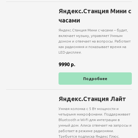
Яндекс.Станция Мини с
часами
Яндекс.Станция Мини с часами – будит,
включает музыку, управляет Умным
домом и отвечает на вопросы. Работает
как радионяня и показывает время на
LED-дисплее.
9990
р.
Подробнее
Яндекс.Станция Лайт
Умная колонка с 5 Вт мощности и
четырьмя микрофонами. Поддерживает
Bluetooth и Wi-Fi для интеграции в
умный дом. Алиса отвечает на запросы и
работает в режиме радионяни.
Требуется подписка Яндекс Плюс.