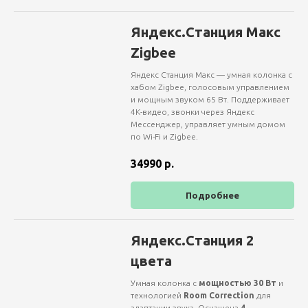
Яндекс.Станция Макс
Zigbee
Яндекс Станция Макс — умная колонка с
хабом Zigbee, голосовым управлением
и мощным звуком 65 Вт. Поддерживает
4K-видео, звонки через Яндекс
Мессенджер, управляет умным домом
по Wi-Fi и Zigbee.
34990
р.
Подробнее
Яндекс.Станция 2
цвета
Умная колонка с
мощностью 30 Вт
и
технологией
Room Correction
для
адаптации звука. Оснащена
4