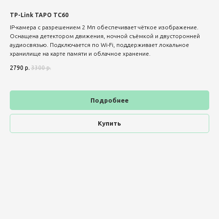
TP-Link TAPO TC60
IP-камера с разрешением 2 Мп обеспечивает чёткое изображение.
Оснащена детектором движения, ночной съёмкой и двусторонней
аудиосвязью. Подключается по Wi-Fi, поддерживает локальное
хранилище на карте памяти и облачное хранение.
2790
р.
3300
р.
Подробнее
Купить