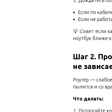
Дождитесь об
Если по кабел
Если не работ
💡
Совет:
если к
ноутбук ближе к
Шаг 2. Пр
не зависа
Роутер — слабое
пылится и со вр
Что делать:
Потрогайте ко