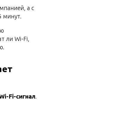
мпанией, а с
5 минут.
ую
 ли Wi-Fi,
ю.
ает
Wi-Fi-сигнал
.