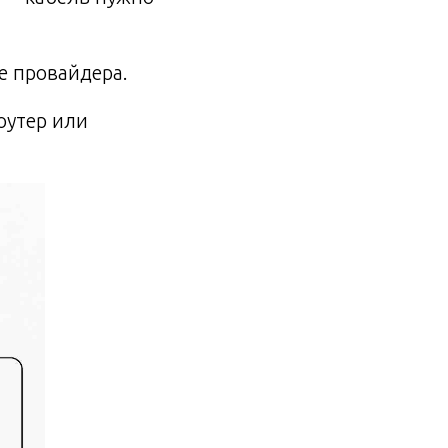
е провайдера.
оутер или