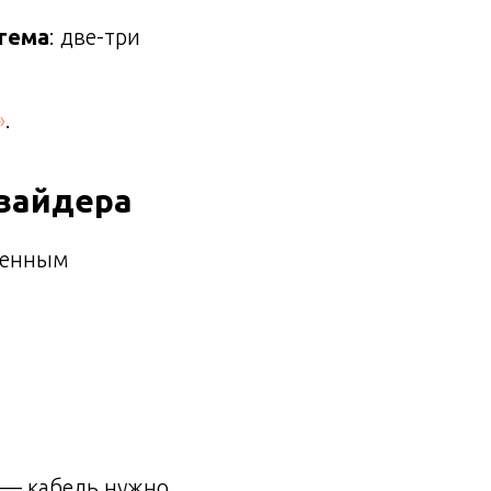
тема
: две-три
»
.
овайдера
ленным
 — кабель нужно