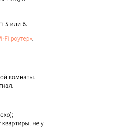
i 5 или 6.
-Fi роутер»
.
ной комнаты.
гнал.
охо);
 квартиры, не у