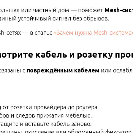
большая или частный дом — поможет
Mesh-сис
диный устойчивый сигнал без обрывов.
h-сетях — в статье
«Зачем нужна Mesh-система
мотрите кабель и розетку пр
связаны с
повреждённым кабелем
или ослаб
 от розетки провайдера до роутера.
ибов и следов прижатия мебелью.
ащите и вставьте кабель заново.
трещины, окисление или обломанный фиксатор