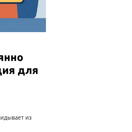
оянно
ция для
кидывает из