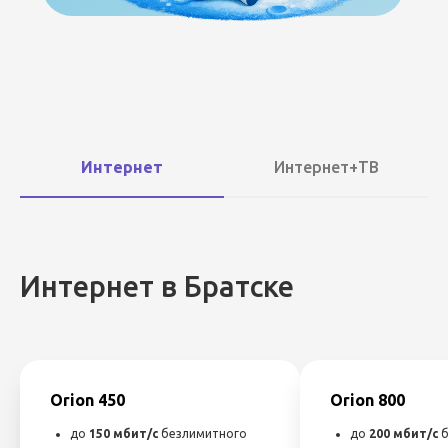
Интернет
Интернет+ТВ
Интернет в Братске
Orion 450
Orion 800
до
150 мбит/с
безлимитного
до
200 мбит/с
б