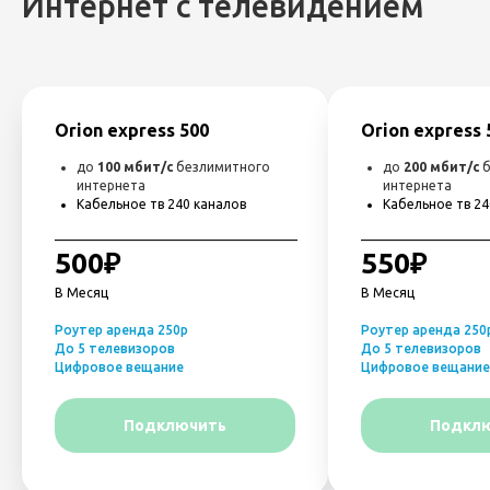
Интернет с телевидением
Orion express 500
Orion express 
до
100 мбит/с
безлимитного
до
200 мбит/с
интернета
интернета
Кабельное тв 240 каналов
Кабельное тв 24
_____________________________________
___________________
500₽
550₽
В Месяц
В Месяц
Роутер аренда 250р
Роутер аренда 250
До 5 телевизоров
До 5 телевизоров
Цифровое вещание
Цифровое вещание
Подключить
Подкл