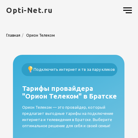
Opti-Net.ru
Главная
/
Орион Телеком
Подключить интернет и тв за пару кликов
Тарифы провайдера
"Орион Телеком" в Братске
Орион Телеком — это провайдер, который
предлагает выгодные тарифы на подключение
интернета и телевидения в Братске. Выберите
оптимальное решение для себя и своей семьи!