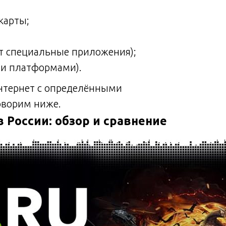
карты;
т специальные приложения);
ми платформами).
нтернет с определёнными
оворим ниже.
в России: обзор и сравнение