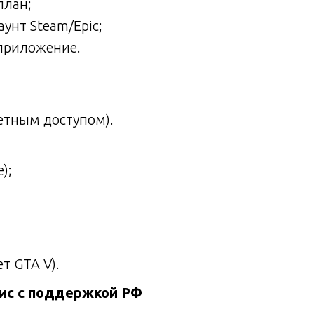
план;
унт Steam/Epic;
 приложение.
етным доступом).
);
т GTA V).
вис с поддержкой РФ