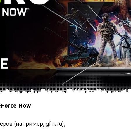
eForce Now
ров (например, gfn.ru);