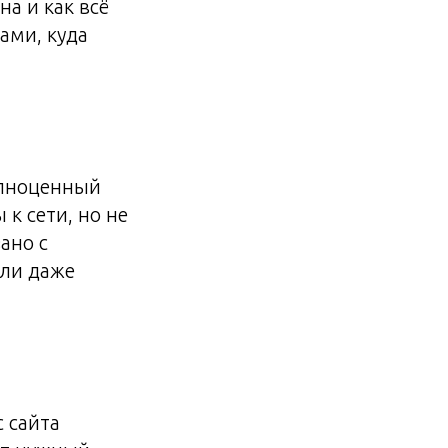
на и как всё
ами, куда
полноценный
к сети, но не
ано с
или даже
 сайта