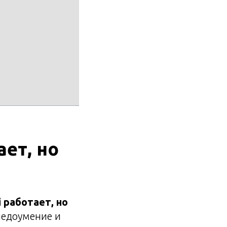
ает, но
 работает, но
недоумение и