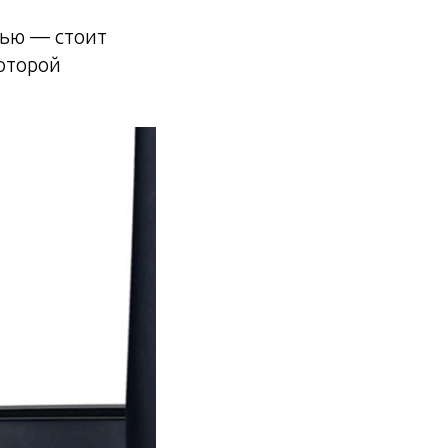
тью — стоит
которой