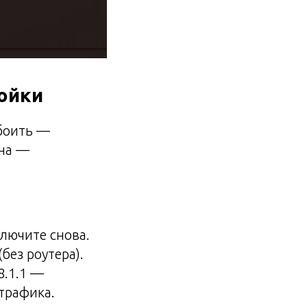
ройки
сбоить —
ина —
ключите снова.
без роутера).
8.1.1 —
трафика.