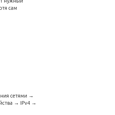
дит нужный
отя сам
ения сетями →
йства → IPv4 →