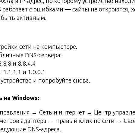
ex.ru
) в IP-адрес, по которому устройство нахо
S работает с ошибками — сайты не откроются, х
 быть активным.
тройки сети на компьютере.
бличные DNS-сервера:
.8.8 и 8.8.4.4
 1.1.1.1 и 1.0.0.1
 устройство и попробуйте снова.
ь на Windows:
управления → Сеть и интернет → Центр управл
метров адаптера → Правый клик по сети → Сво
ледующие DNS-адреса.