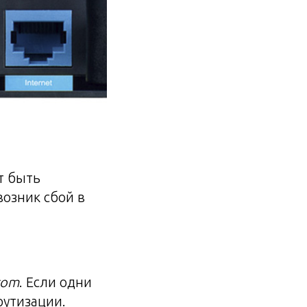
т быть
озник сбой в
com
. Если одни
рутизации.